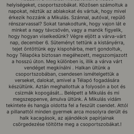
helyiségeket, csoportszobákat. Közösen számoltuk a
napokat, néztük az ablakokat és vártuk, hogy mivel
érkezik hozzánk a Mikulás. Szánnal, autóval, repülő
rénszarvassal? Sokat tanakodtunk, hogy vajon lát e
minket a nagy távcsövén, vagy a manók figyelik,
hogy hogyan viselkedünk? Végre eljött a várva-várt
nap, december 6. Süteményt tettünk a kistányérra,
tejet öntöttünk egy kispohárba, mert gondoltuk,
hogy Télapóka biztosan megéhezett, megszomjazott
a hosszú úton. Meg különben is, illik a várva várt
vendéget megkínálni . Halkan ültünk a
csoportszobában, csendesen ismételgettük a
verseket, dalokat, amivel a Télapó fogadására
készültünk. Aztán meghallottuk a folyosón a bot és
csizmák kopogását... Belépett a Mikulás és mi
megszeppenve, ámulva ültünk. A Mikulás vidám
tekintete és hangja oldotta fel a feszült csendet. Attól
a pillanattól minden gyermek arca mosolyra derült és
halk kacagások, az ajándékok papírjainak
csörgedezése töltötte meg a csoportszobákat.!