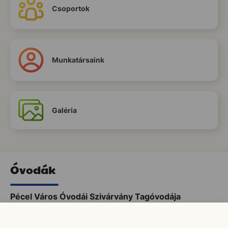
Csoportok
Munkatársaink
Galéria
Óvodák
Pécel Város Óvodái Szivárvány Tagóvodája
Pécel Város Óvodái Gesztenyés Tagóvodája
Pécel Város Óvodái Székhely Óvodája