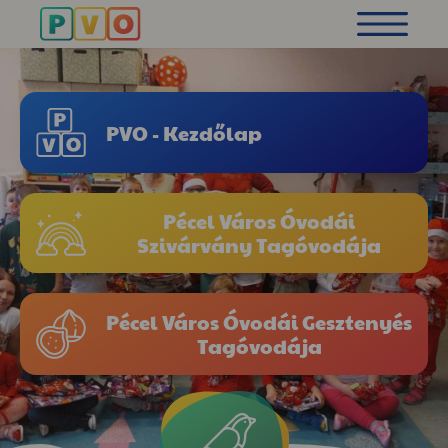
PVO - Kezdőlap
Pécel Város Óvodái
Szivárvány Tagóvodája
Pécel Város Óvodái Gesztenyés
Tagóvodája